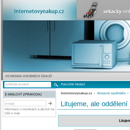
OCHRANA OSOBNÍCH ÚDAJŮ
Pokročilé hledání
Internetovynakup.cz
›
Vestavné spotřebiče
E-MAILOVÝ ZPRAVODAJ
Litujeme, ale oddělení
Informace o novinkách a akcích na
Váš e-mail.
Lituje