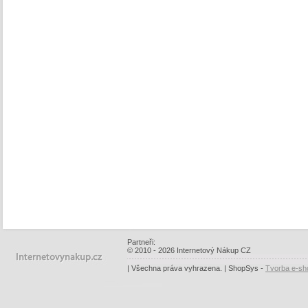
Partneři:
© 2010 - 2026 Internetový Nákup CZ
| Všechna práva vyhrazena. | ShopSys -
Tvorba e-sh