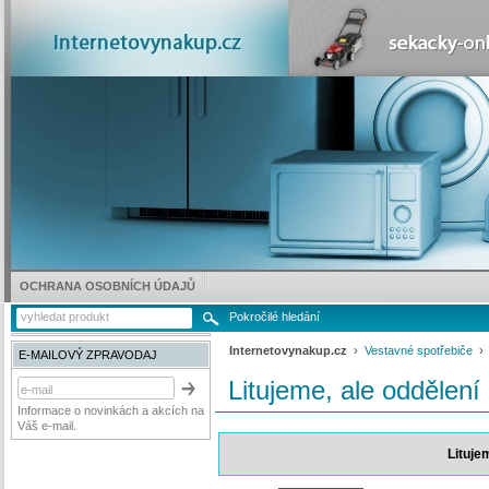
OCHRANA OSOBNÍCH ÚDAJŮ
Pokročilé hledání
Internetovynakup.cz
›
Vestavné spotřebiče
E-MAILOVÝ ZPRAVODAJ
Litujeme, ale oddělení
Informace o novinkách a akcích na
Váš e-mail.
Lituje