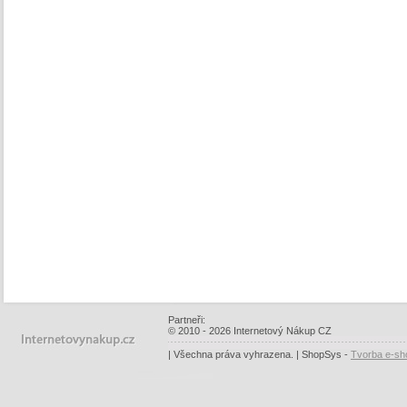
Partneři:
© 2010 - 2026 Internetový Nákup CZ
| Všechna práva vyhrazena. | ShopSys -
Tvorba e-sh