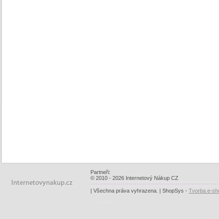
Partneři:
© 2010 - 2026 Internetový Nákup CZ
| Všechna práva vyhrazena. | ShopSys -
Tvorba e-sh