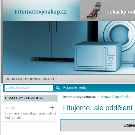
OCHRANA OSOBNÍCH ÚDAJŮ
Pokročilé hledání
Internetovynakup.cz
›
Vestavné spotřebiče
E-MAILOVÝ ZPRAVODAJ
Litujeme, ale oddělení
Informace o novinkách a akcích na
Váš e-mail.
Lituje