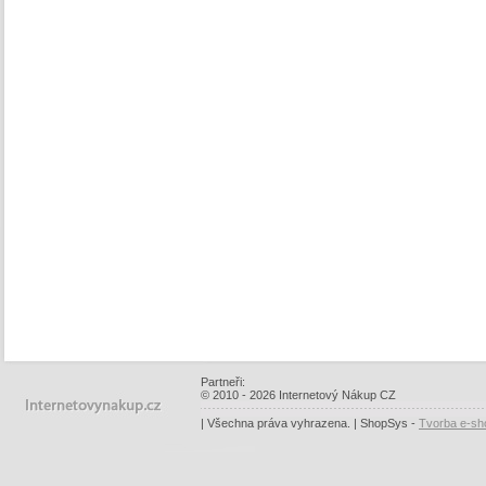
Partneři:
© 2010 - 2026 Internetový Nákup CZ
| Všechna práva vyhrazena. | ShopSys -
Tvorba e-sh