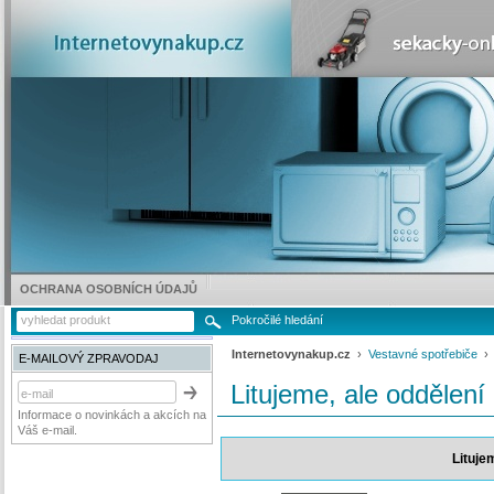
OCHRANA OSOBNÍCH ÚDAJŮ
Pokročilé hledání
Internetovynakup.cz
›
Vestavné spotřebiče
E-MAILOVÝ ZPRAVODAJ
Litujeme, ale oddělení
Informace o novinkách a akcích na
Váš e-mail.
Lituje