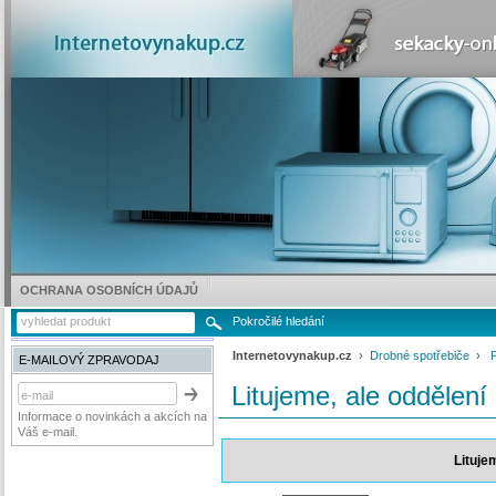
OCHRANA OSOBNÍCH ÚDAJŮ
Pokročilé hledání
Internetovynakup.cz
›
Drobné spotřebiče
›
E-MAILOVÝ ZPRAVODAJ
Litujeme, ale oddělení
Informace o novinkách a akcích na
Váš e-mail.
Lituje