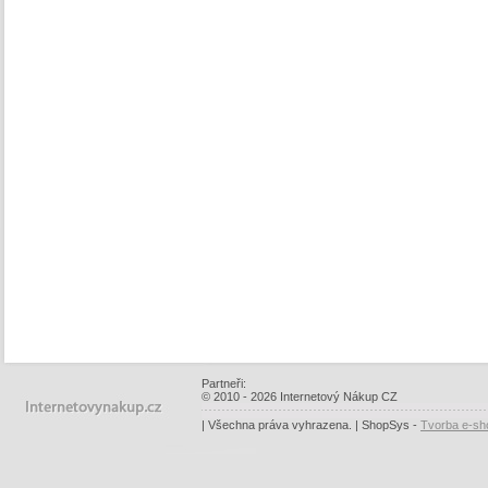
Partneři:
© 2010 - 2026 Internetový Nákup CZ
| Všechna práva vyhrazena. | ShopSys -
Tvorba e-sh