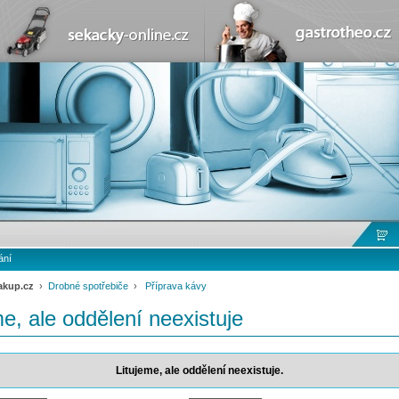
ání
akup.cz
›
Drobné spotřebiče
›
Příprava kávy
me, ale oddělení neexistuje
Litujeme, ale oddělení neexistuje.