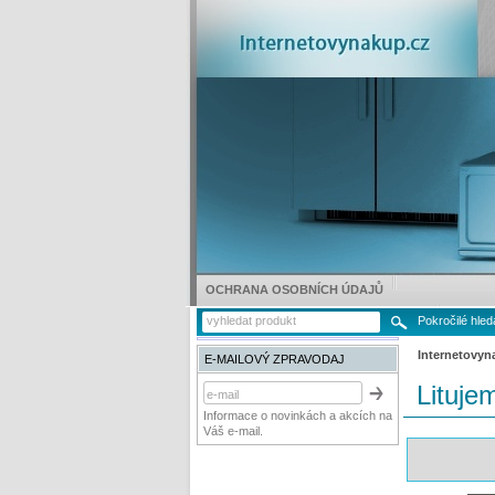
OCHRANA OSOBNÍCH ÚDAJŮ
Pokročilé hled
Internetovyn
E-MAILOVÝ ZPRAVODAJ
Lituje
Informace o novinkách a akcích na
Váš e-mail.