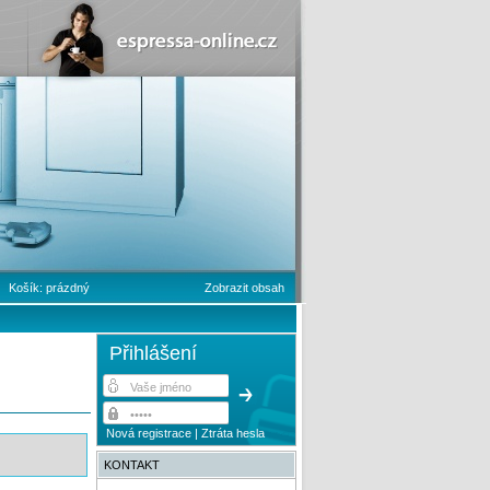
Košík:
prázdný
Zobrazit obsah
Přihlášení
Nová registrace
|
Ztráta hesla
KONTAKT