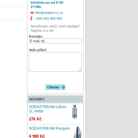
Infolinka po-pá 8:30-
17:00h
info@umlauf-cz.cz
+420 491 483 489
Nenašli jste zboží, které hledáte?
Napište si o něj.
Kontakt:
Vaše přání:
NOVINKY
SODASTREAM Láhev
1L metal
276 Kč
SODASTREAM Penguin
4 980 Kč