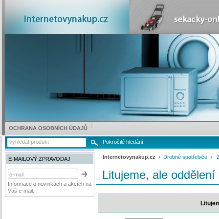
OCHRANA OSOBNÍCH ÚDAJŮ
Pokročilé hledání
Internetovynakup.cz
›
Drobné spotřebiče
›
E-MAILOVÝ ZPRAVODAJ
Litujeme, ale oddělení
Informace o novinkách a akcích na
Váš e-mail.
Lituje