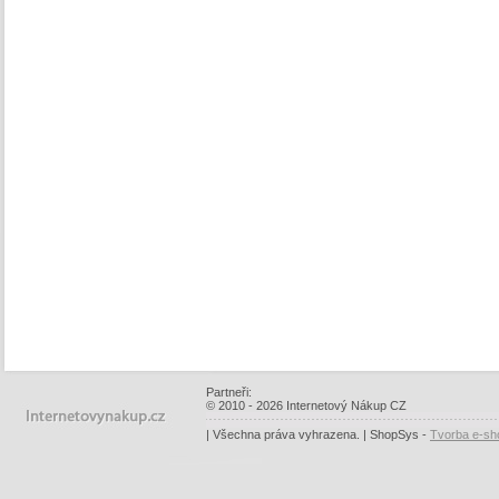
Partneři:
© 2010 - 2026 Internetový Nákup CZ
| Všechna práva vyhrazena. | ShopSys -
Tvorba e-sh