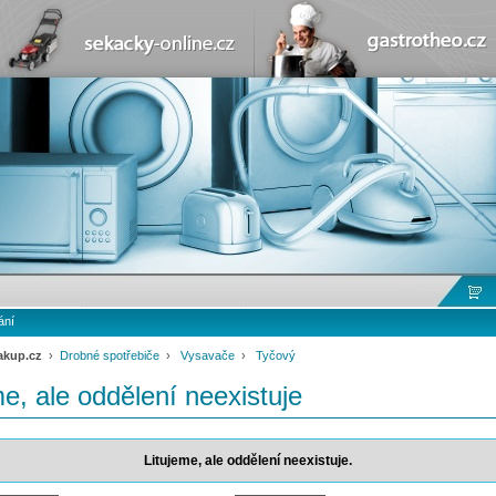
ání
akup.cz
›
Drobné spotřebiče
›
Vysavače
›
Tyčový
me, ale oddělení neexistuje
Litujeme, ale oddělení neexistuje.