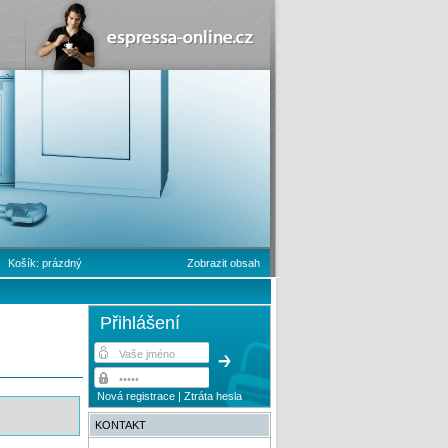
Košík:
prázdný
Zobrazit obsah
Přihlášení
Nová registrace
|
Ztráta hesla
KONTAKT