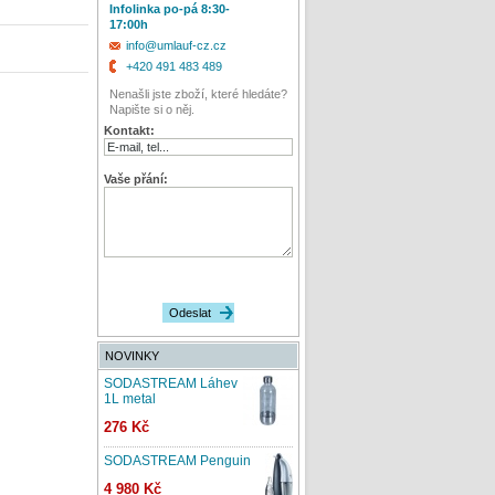
Infolinka po-pá 8:30-
17:00h
info@umlauf-cz.cz
+420 491 483 489
Nenašli jste zboží, které hledáte?
Napište si o něj.
Kontakt:
Vaše přání:
NOVINKY
SODASTREAM Láhev
1L metal
276 Kč
SODASTREAM Penguin
4 980 Kč