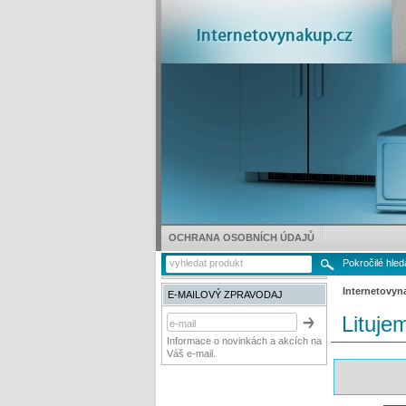
OCHRANA OSOBNÍCH ÚDAJŮ
Pokročilé hled
Internetovyn
E-MAILOVÝ ZPRAVODAJ
Lituje
Informace o novinkách a akcích na
Váš e-mail.