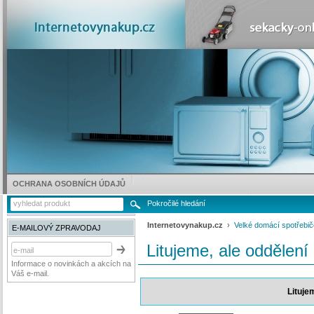
OCHRANA OSOBNÍCH ÚDAJŮ
Pokročilé hledání
Internetovynakup.cz
›
Velké domácí spotřebič
E-MAILOVÝ ZPRAVODAJ
Litujeme, ale oddělení
Informace o novinkách a akcích na
Váš e-mail.
Lituje