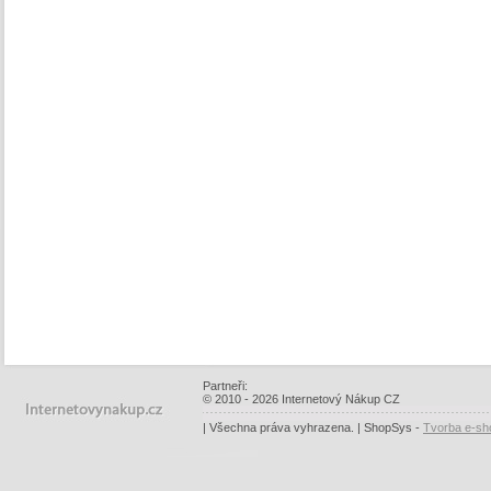
Partneři:
© 2010 - 2026 Internetový Nákup CZ
| Všechna práva vyhrazena. | ShopSys -
Tvorba e-sh