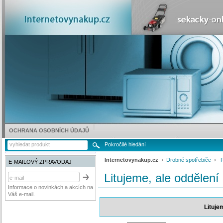
OCHRANA OSOBNÍCH ÚDAJŮ
Pokročilé hledání
Internetovynakup.cz
›
Drobné spotřebiče
›
E-MAILOVÝ ZPRAVODAJ
Litujeme, ale oddělení
Informace o novinkách a akcích na
Váš e-mail.
Lituje