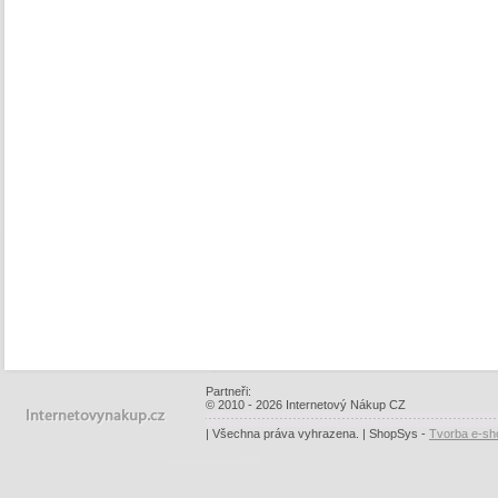
Partneři:
© 2010 - 2026 Internetový Nákup CZ
| Všechna práva vyhrazena. | ShopSys -
Tvorba e-sh