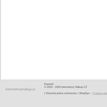
Partneři:
© 2010 - 2026 Internetový Nákup CZ
| Všechna práva vyhrazena. | ShopSys -
Tvorba e-sh