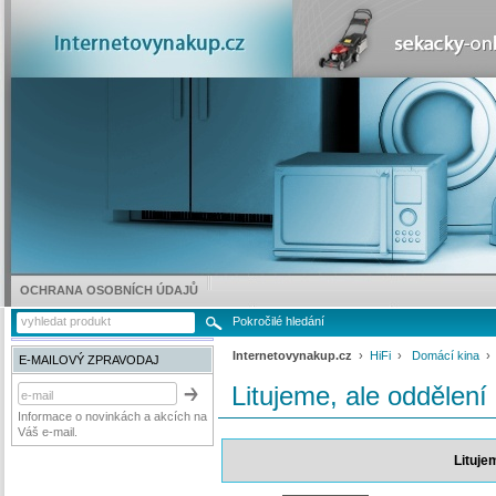
OCHRANA OSOBNÍCH ÚDAJŮ
Pokročilé hledání
Internetovynakup.cz
›
HiFi
›
Domácí kina
E-MAILOVÝ ZPRAVODAJ
Litujeme, ale oddělení
Informace o novinkách a akcích na
Váš e-mail.
Lituje