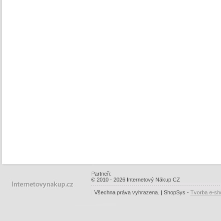
Partneři:
© 2010 - 2026 Internetový Nákup CZ
| Všechna práva vyhrazena. | ShopSys -
Tvorba e-sh