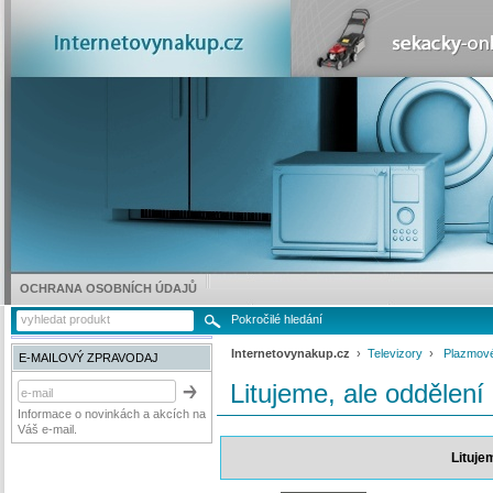
OCHRANA OSOBNÍCH ÚDAJŮ
Pokročilé hledání
Internetovynakup.cz
›
Televizory
›
Plazmové
E-MAILOVÝ ZPRAVODAJ
Litujeme, ale oddělení
Informace o novinkách a akcích na
Váš e-mail.
Lituje