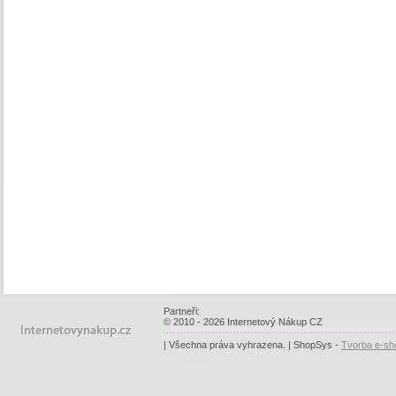
Partneři:
© 2010 - 2026 Internetový Nákup CZ
| Všechna práva vyhrazena. | ShopSys -
Tvorba e-sh