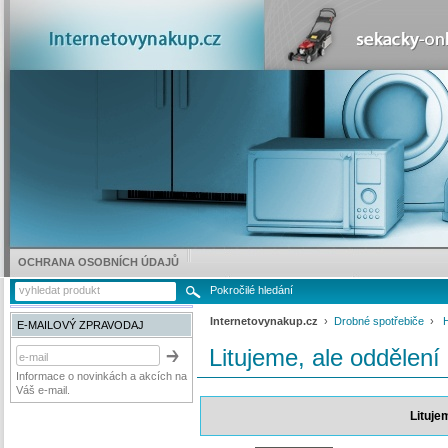
OCHRANA OSOBNÍCH ÚDAJŮ
Pokročilé hledání
Internetovynakup.cz
›
Drobné spotřebiče
›
E-MAILOVÝ ZPRAVODAJ
Litujeme, ale oddělení
Informace o novinkách a akcích na
Váš e-mail.
Lituje