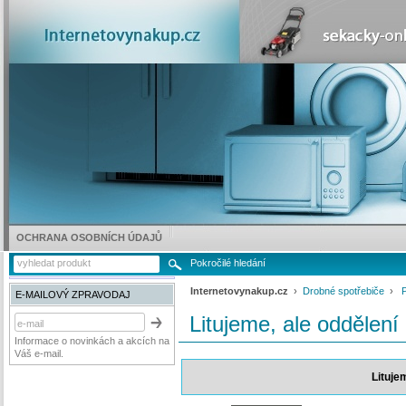
OCHRANA OSOBNÍCH ÚDAJŮ
Pokročilé hledání
Internetovynakup.cz
›
Drobné spotřebiče
›
P
E-MAILOVÝ ZPRAVODAJ
Litujeme, ale oddělení
Informace o novinkách a akcích na
Váš e-mail.
Lituje