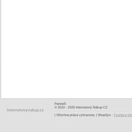
Partneři:
© 2010 - 2026 Internetový Nákup CZ
| Všechna práva vyhrazena. | ShopSys -
Tvorba e-sh