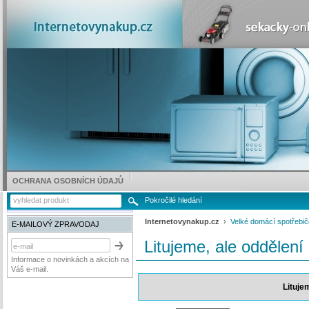
OCHRANA OSOBNÍCH ÚDAJŮ
Pokročilé hledání
Internetovynakup.cz
›
Velké domácí spotřebič
E-MAILOVÝ ZPRAVODAJ
Litujeme, ale oddělení
Informace o novinkách a akcích na
Váš e-mail.
Lituje