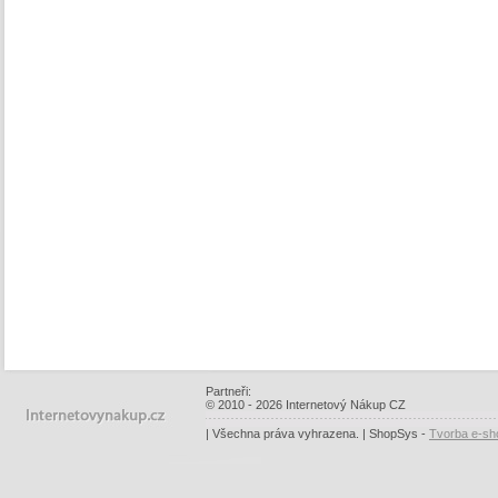
Partneři:
© 2010 - 2026 Internetový Nákup CZ
| Všechna práva vyhrazena. | ShopSys -
Tvorba e-sh