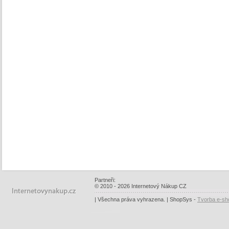
Partneři:
© 2010 - 2026 Internetový Nákup CZ
| Všechna práva vyhrazena. | ShopSys -
Tvorba e-sh