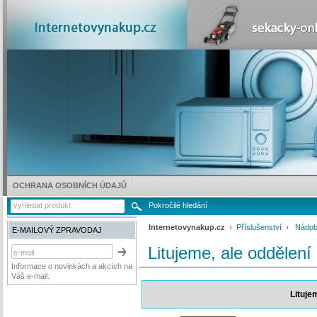
OCHRANA OSOBNÍCH ÚDAJŮ
Pokročilé hledání
Internetovynakup.cz
›
Příslušenství
›
Nádob
E-MAILOVÝ ZPRAVODAJ
Litujeme, ale oddělení
Informace o novinkách a akcích na
Váš e-mail.
Lituje