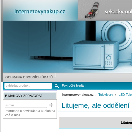
OCHRANA OSOBNÍCH ÚDAJŮ
Pokročilé hledání
Internetovynakup.cz
›
Televizory
›
LED Tele
E-MAILOVÝ ZPRAVODAJ
Litujeme, ale oddělení
Informace o novinkách a akcích na
Váš e-mail.
Lituje