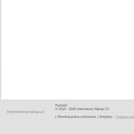
Partneři:
© 2010 - 2026 Internetový Nákup CZ
| Všechna práva vyhrazena. | ShopSys -
Tvorba e-sh