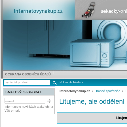
OCHRANA OSOBNÍCH ÚDAJŮ
Pokročilé hledání
Internetovynakup.cz
›
Drobné spotřebiče
›
E-MAILOVÝ ZPRAVODAJ
Litujeme, ale oddělení
Informace o novinkách a akcích na
Váš e-mail.
Lituje