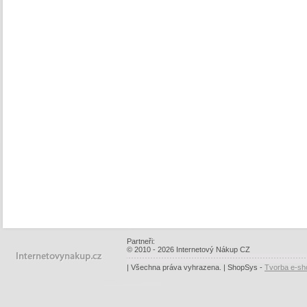
Partneři:
© 2010 - 2026 Internetový Nákup CZ
| Všechna práva vyhrazena. | ShopSys -
Tvorba e-sh