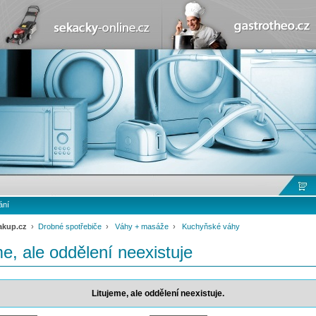
ání
akup.cz
›
Drobné spotřebiče
›
Váhy + masáže
›
Kuchyňské váhy
me, ale oddělení neexistuje
Litujeme, ale oddělení neexistuje.