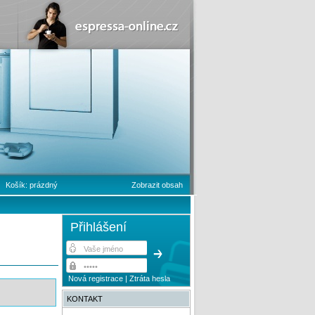
Košík:
prázdný
Zobrazit obsah
Přihlášení
Nová registrace
|
Ztráta hesla
KONTAKT