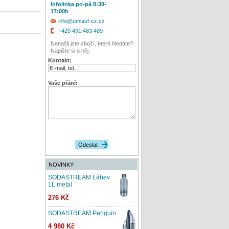
Infolinka po-pá 8:30-
17:00h
info@umlauf-cz.cz
+420 491 483 489
Nenašli jste zboží, které hledáte?
Napište si o něj.
Kontakt:
Vaše přání:
NOVINKY
SODASTREAM Láhev
1L metal
276 Kč
SODASTREAM Penguin
4 980 Kč