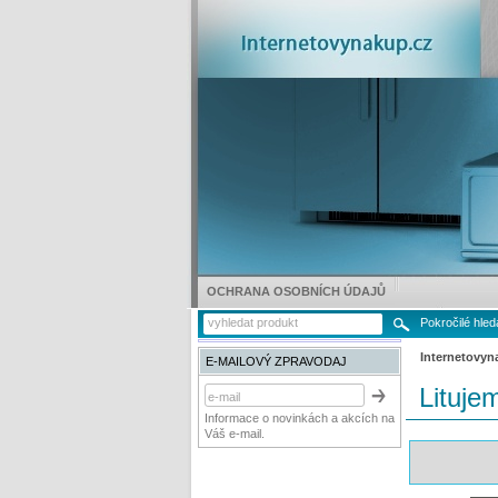
OCHRANA OSOBNÍCH ÚDAJŮ
Pokročilé hled
Internetovyn
E-MAILOVÝ ZPRAVODAJ
Lituje
Informace o novinkách a akcích na
Váš e-mail.