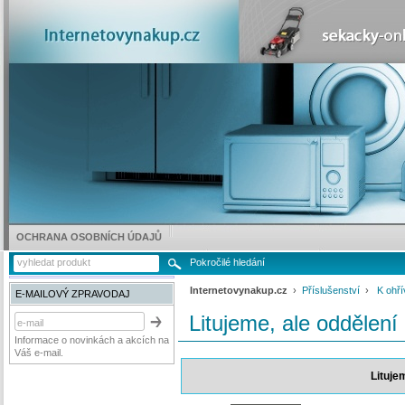
OCHRANA OSOBNÍCH ÚDAJŮ
Pokročilé hledání
Internetovynakup.cz
›
Příslušenství
›
K ohř
E-MAILOVÝ ZPRAVODAJ
Litujeme, ale oddělení
Informace o novinkách a akcích na
Váš e-mail.
Lituje