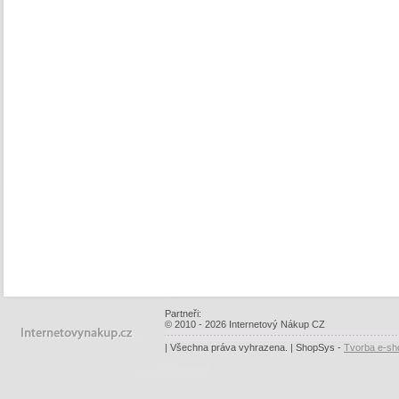
Partneři:
© 2010 - 2026 Internetový Nákup CZ
| Všechna práva vyhrazena. | ShopSys -
Tvorba e-sh