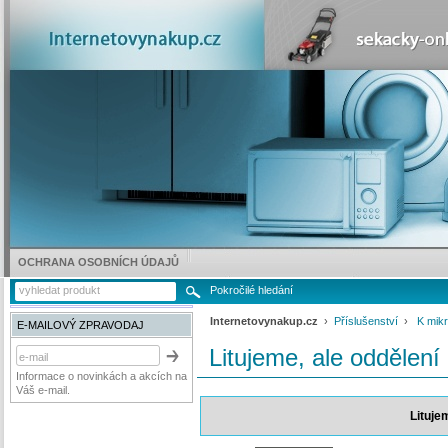
OCHRANA OSOBNÍCH ÚDAJŮ
Pokročilé hledání
Internetovynakup.cz
›
Příslušenství
›
K mik
E-MAILOVÝ ZPRAVODAJ
Litujeme, ale oddělení
Informace o novinkách a akcích na
Váš e-mail.
Lituje