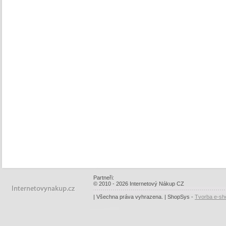
Partneři:
© 2010 - 2026 Internetový Nákup CZ
| Všechna práva vyhrazena. | ShopSys -
Tvorba e-sh