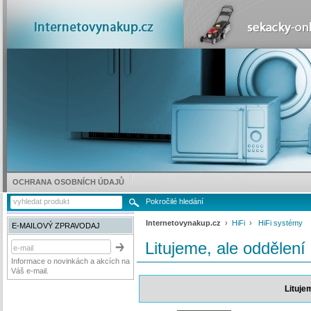
OCHRANA OSOBNÍCH ÚDAJŮ
Pokročilé hledání
Internetovynakup.cz
›
HiFi
›
HiFi systémy
E-MAILOVÝ ZPRAVODAJ
Litujeme, ale oddělení
Informace o novinkách a akcích na
Váš e-mail.
Lituje