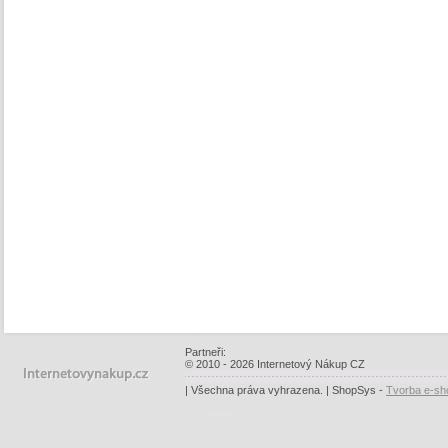
Partneři:
© 2010 - 2026 Internetový Nákup CZ
| Všechna práva vyhrazena. | ShopSys -
Tvorba e-sh