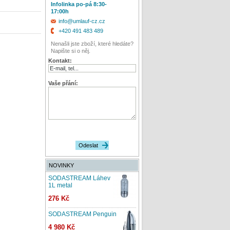
Infolinka po-pá 8:30-
17:00h
info@umlauf-cz.cz
+420 491 483 489
Nenašli jste zboží, které hledáte?
Napište si o něj.
Kontakt:
Vaše přání:
NOVINKY
SODASTREAM Láhev
1L metal
276 Kč
SODASTREAM Penguin
4 980 Kč