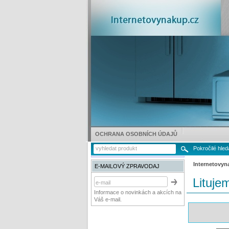
OCHRANA OSOBNÍCH ÚDAJŮ
Pokročilé hled
Internetovyn
E-MAILOVÝ ZPRAVODAJ
Lituje
Informace o novinkách a akcích na
Váš e-mail.