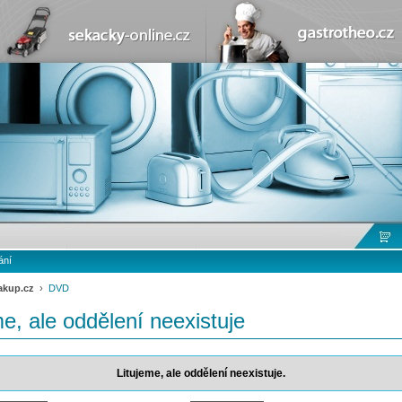
ání
akup.cz
›
DVD
me, ale oddělení neexistuje
Litujeme, ale oddělení neexistuje.