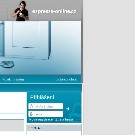
Košík:
prázdný
Zobrazit obsah
Přihlášení
Nová registrace
|
Ztráta hesla
KONTAKT