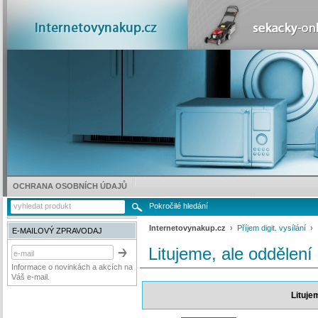
OCHRANA OSOBNÍCH ÚDAJŮ
Pokročilé hledání
Internetovynakup.cz
›
Příjem digit. vysílání
E-MAILOVÝ ZPRAVODAJ
Litujeme, ale oddělení
Informace o novinkách a akcích na
Váš e-mail.
Lituje