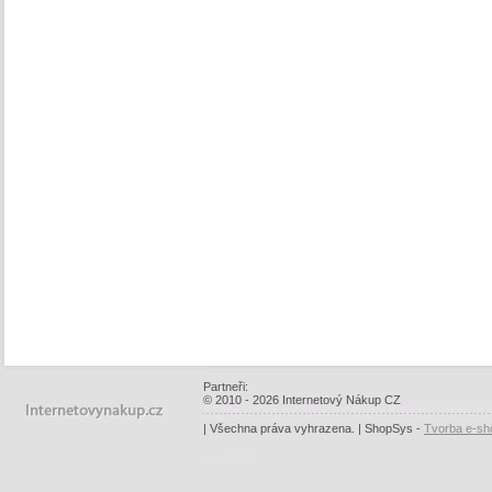
Partneři:
© 2010 - 2026 Internetový Nákup CZ
| Všechna práva vyhrazena. | ShopSys -
Tvorba e-sh