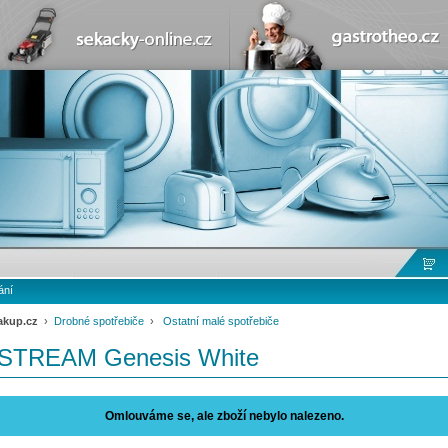
ání
akup.cz
›
Drobné spotřebiče
›
Ostatní malé spotřebiče
TREAM Genesis White
Omlouváme se, ale zboží nebylo nalezeno.