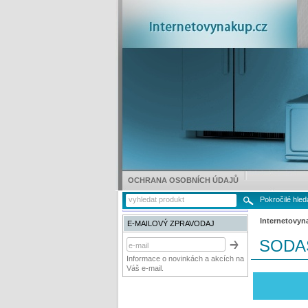
OCHRANA OSOBNÍCH ÚDAJŮ
Pokročilé hled
Internetovyn
E-MAILOVÝ ZPRAVODAJ
SODAS
Informace o novinkách a akcích na
Váš e-mail.