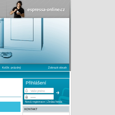
Košík:
prázdný
Zobrazit obsah
Přihlášení
Nová registrace
|
Ztráta hesla
KONTAKT