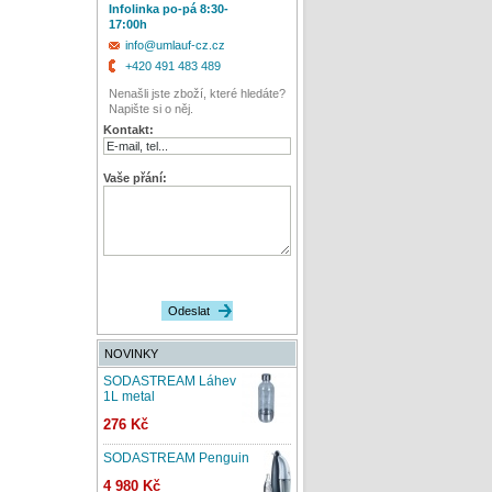
Infolinka po-pá 8:30-
17:00h
info@umlauf-cz.cz
+420 491 483 489
Nenašli jste zboží, které hledáte?
Napište si o něj.
Kontakt:
Vaše přání:
NOVINKY
SODASTREAM Láhev
1L metal
276 Kč
SODASTREAM Penguin
4 980 Kč