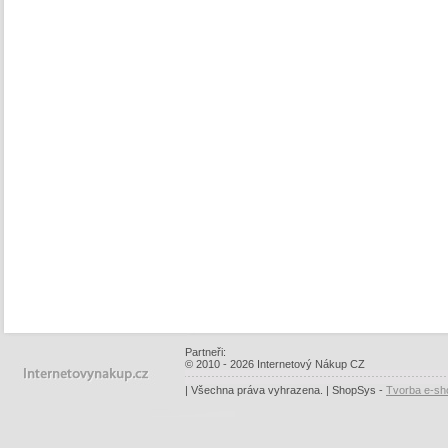
Partneři:
© 2010 - 2026 Internetový Nákup CZ
| Všechna práva vyhrazena. | ShopSys -
Tvorba e-sh