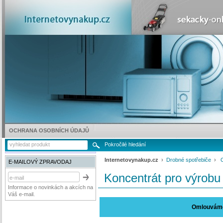
OCHRANA OSOBNÍCH ÚDAJŮ
Pokročilé hledání
Internetovynakup.cz
›
Drobné spotřebiče
›
E-MAILOVÝ ZPRAVODAJ
Koncentrát pro výrobu
Informace o novinkách a akcích na
Váš e-mail.
Omlouváme 