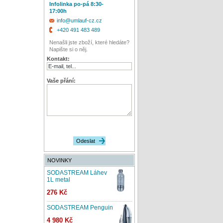
Infolinka po-pá 8:30-
17:00h
info@umlauf-cz.cz
+420 491 483 489
Nenašli jste zboží, které hledáte?
Napište si o něj.
Kontakt:
Vaše přání:
NOVINKY
SODASTREAM Láhev
1L metal
276 Kč
SODASTREAM Penguin
4 980 Kč