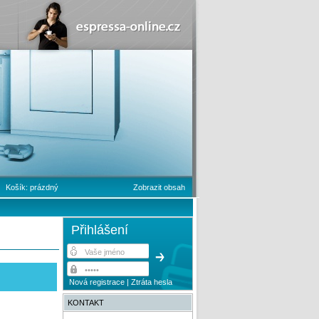
Košík:
prázdný
Zobrazit obsah
Přihlášení
Nová registrace
|
Ztráta hesla
KONTAKT