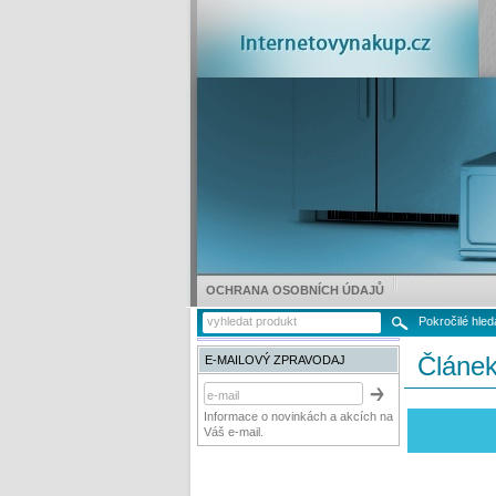
OCHRANA OSOBNÍCH ÚDAJŮ
Pokročilé hled
Článe
E-MAILOVÝ ZPRAVODAJ
Informace o novinkách a akcích na
Váš e-mail.