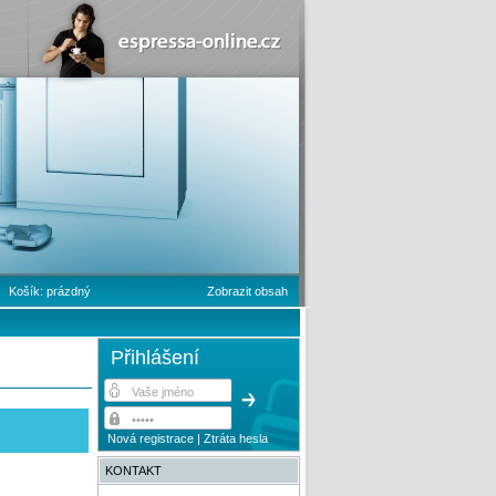
Košík:
prázdný
Zobrazit obsah
Přihlášení
Nová registrace
|
Ztráta hesla
KONTAKT