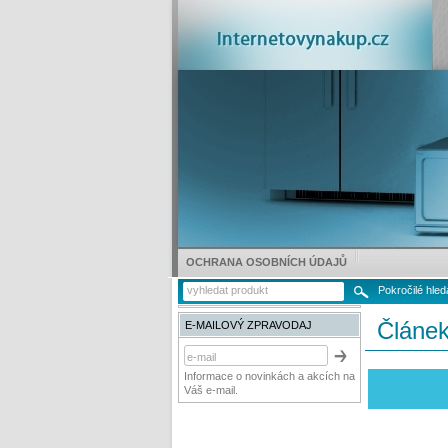
OCHRANA OSOBNÍCH ÚDAJŮ
Pokročilé hled
Článe
E-MAILOVÝ ZPRAVODAJ
Informace o novinkách a akcích na
Váš e-mail.