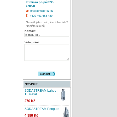
Infolinka po-pá 8:30-
17:00h
info@umlauf-cz.cz
+420 491 483 489
Nenašli jste zboží, které hledáte?
Napište si o něj.
Kontakt:
Vaše přání:
NOVINKY
SODASTREAM Láhev
1L metal
276 Kč
SODASTREAM Penguin
4 980 Kč