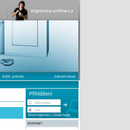
Košík:
prázdný
Zobrazit obsah
Přihlášení
Nová registrace
|
Ztráta hesla
KONTAKT