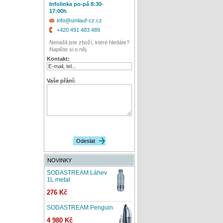
Infolinka po-pá 8:30-
17:00h
info@umlauf-cz.cz
+420 491 483 489
Nenašli jste zboží, které hledáte?
Napište si o něj.
Kontakt:
Vaše přání:
NOVINKY
SODASTREAM Láhev
1L metal
276 Kč
SODASTREAM Penguin
4 980 Kč