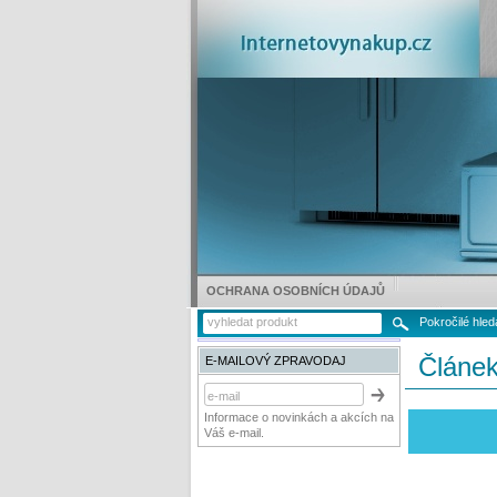
OCHRANA OSOBNÍCH ÚDAJŮ
Pokročilé hled
Článe
E-MAILOVÝ ZPRAVODAJ
Informace o novinkách a akcích na
Váš e-mail.